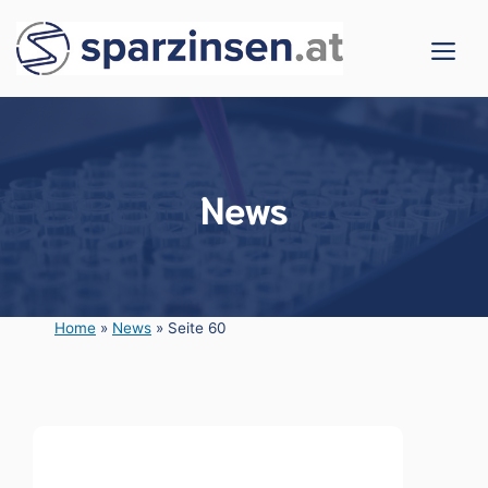
Zum
Me
Inhalt
springen
News
Home
»
News
»
Seite 60