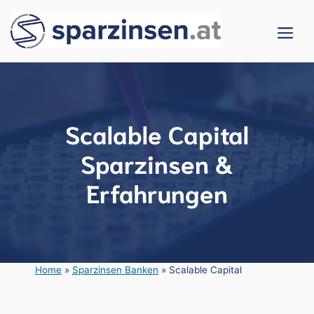
Zum
Me
Inhalt
springen
Scalable Capital
Sparzinsen &
Erfahrungen
Home
»
Sparzinsen Banken
»
Scalable Capital