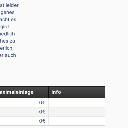
t leider
eigenes
acht es
gibt
iedlich
ches zu
rlich,
er auch
aximaleinlage
Info
0
0
0