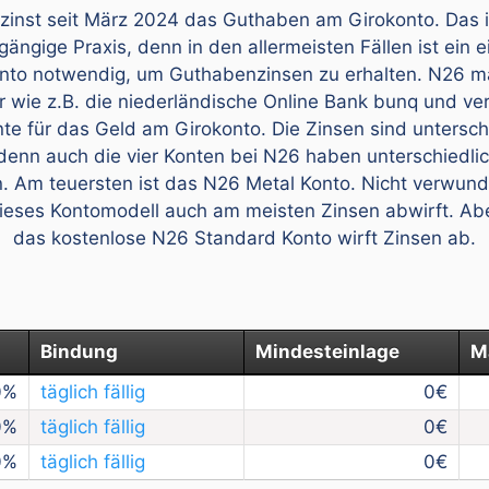
zinst seit März 2024 das Guthaben am Girokonto. Das is
gängige Praxis, denn in den allermeisten Fällen ist ein 
nto notwendig, um Guthabenzinsen zu erhalten. N26 m
r wie z.B. die niederländische Online Bank bunq und ver
te für das Geld am Girokonto. Die Zinsen sind untersch
denn auch die vier Konten bei N26 haben unterschiedli
n. Am teuersten ist das N26 Metal Konto. Nicht verwunde
ieses Kontomodell auch am meisten Zinsen abwirft. Ab
das kostenlose N26 Standard Konto wirft Zinsen ab.
Bindung
Mindesteinlage
M
0
täglich fällig
0
0
täglich fällig
0
0
täglich fällig
0