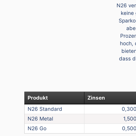
N26 ver
keine 
Sparko
abe
Prozen
hoch, 
biete
dass d
Produkt
Zinsen
N26 Standard
0,30
N26 Metal
1,50
N26 Go
0,50